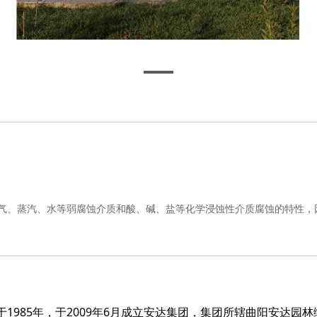
气、蒸汽、水等弱腐蚀介质和酸、碱、盐等化学浸蚀性介质腐蚀的特性，
985年，于2009年6月成立安达集团，集团所辖曲阳安达园