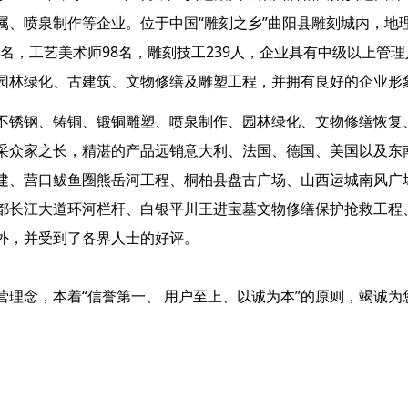
属、喷泉制作等企业。位于中国“雕刻之乡”曲阳县雕刻城内，地
2名，工艺美术师98名，雕刻技工239人，企业具有中级以上管
园林绿化、古建筑、文物修缮及雕塑工程，并拥有良好的企业形
锈钢、铸铜、锻铜雕塑、喷泉制作、园林绿化、文物修缮恢复
采众家之长，精湛的产品远销意大利、法国、德国、美国以及东
建、营口鲅鱼圈熊岳河工程、桐柏县盘古广场、山西运城南风广
都长江大道环河栏杆、白银平川王进宝墓文物修缮保护抢救工程
外，并受到了各界人士的好评。
念，本着“信誉第一、 用户至上、以诚为本”的原则，竭诚为