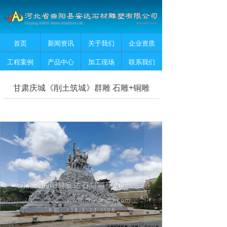
首页
新闻资讯
关于我们
企业资质
工程案例
产品中心
加工现场
联系我们
甘肃庆城《削土筑城》群雕 石雕+铜雕